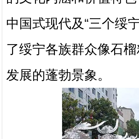
中国式现代及“三个绥
了绥宁各族群众像石榴
发展的蓬勃景象。