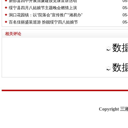
新邵县四中开展清廉建设党课宣讲活动
05-
绥宁县四月八姑娘节主题晚会燃情上演
05-
洞口花园镇：以“院落会”宣传推广“湘易办”
05-
百名佳丽盛装巡游 扮靓绥宁四八姑娘节
05-
相关评论
数据
数据
Copyright 三