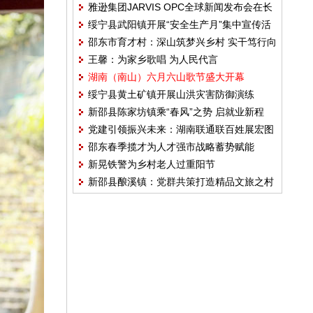
雅逊集团JARVIS OPC全球新闻发布会在长
绥宁县武阳镇开展“安全生产月”集中宣传活
沙举行
邵东市育才村：深山筑梦兴乡村 实干笃行向
动
王馨：为家乡歌唱 为人民代言
富途
湖南（南山）六月六山歌节盛大开幕
绥宁县黄土矿镇开展山洪灾害防御演练
新邵县陈家坊镇乘“春风”之势 启就业新程
党建引领振兴未来：湖南联通联百姓展宏图
邵东春季揽才为人才强市战略蓄势赋能
绘新程
新晃铁警为乡村老人过重阳节
新邵县酿溪镇：党群共策打造精品文旅之村