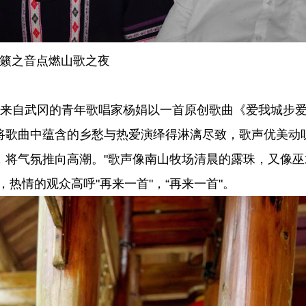
籁之音点燃山歌之夜
来自武冈的青年歌唱家杨娟以一首原创歌曲《爱我城步
将歌曲中蕴含的乡愁与热爱演绎得淋漓尽致，歌声优美动
，将气氛推向高潮。"歌声像南山牧场清晨的露珠，又像巫
热情的观众高呼"再来一首"，“再来一首"。