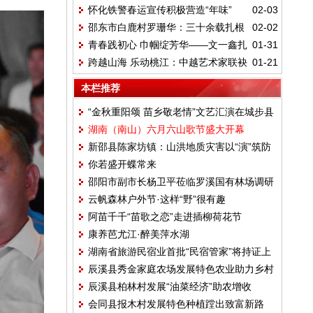
怀化铁警春运宣传积极营造“年味”
02-03
笃行向富途
邵东市白鹿村罗珊华：三十余载扎根
02-02
青春践初心 巾帼绽芳华——文一鑫扎
01-31
白鹿 一片丹心守护红色
跨越山海 乐动桃江：中越艺术家联袂
01-21
根基层贡献青春力量
献艺谱新篇
本栏推荐
“金秋重阳颂 苗乡敬老情”文艺汇演在城步县
湖南（南山）六月六山歌节盛大开幕
田塘村上演
新邵县陈家坊镇：山洪地质灾害以“演”筑防
你若盛开蝶常来
邵阳市副市长杨卫平莅临罗溪国有林场调研
云帆森林户外节·这样“野”很有趣
工作
阿苗千千“苗歌之恋”走进插柳荷花节
康养芭尤江·醉美萍水湖
湖南省旅游民宿业首批“民宿管家”将持证上
辰溪县秀金家庭农场发展特色农业助力乡村
岗
辰溪县柏林村发展“油菜经济”助农增收
振兴
会同县报木村发展特色种植蹚出致富新路