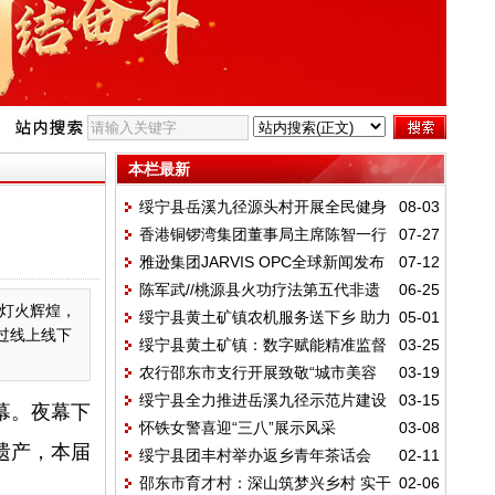
本栏最新
绥宁县岳溪九径源头村开展全民健身
08-03
香港铜锣湾集团董事局主席陈智一行
07-27
文体活动
雅逊集团JARVIS OPC全球新闻发布
07-12
赴宁乡紫龙湾开展交流座谈
陈军武//桃源县火功疗法第五代非遗
06-25
会在长沙举行
场灯火辉煌，
绥宁县黄土矿镇农机服务送下乡 助力
05-01
传承人
过线上线下
绥宁县黄土矿镇：数字赋能精准监督
03-25
乡村振兴示范片建设
农行邵东市支行开展致敬“城市美容
03-19
筑牢镇村纪律防线
绥宁县全力推进岳溪九径示范片建设
03-15
师”慰问活动
幕。夜幕下
怀铁女警喜迎“三八”展示风采
03-08
探索多村协同振兴新路径
遗产，本届
绥宁县团丰村举办返乡青年茶话会
02-11
邵东市育才村：深山筑梦兴乡村 实干
02-06