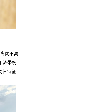
，离岗不离
丁涛带杨
韵律特征，