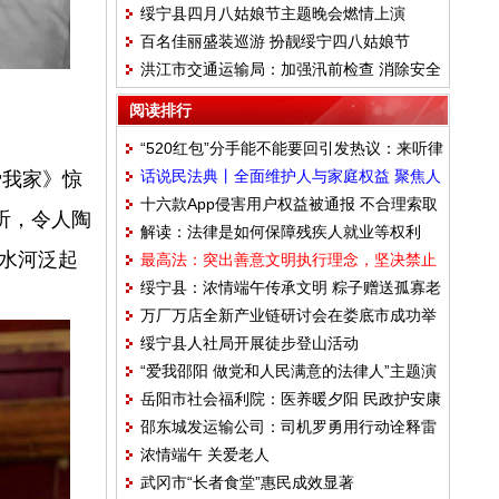
绥宁县四月八姑娘节主题晚会燃情上演
百名佳丽盛装巡游 扮靓绥宁四八姑娘节
洪江市交通运输局：加强汛前检查 消除安全
隐患
阅读排行
“520红包”分手能不能要回引发热议：来听律
话说民法典丨全面维护人与家庭权益 聚焦人
爱我家》惊
师怎么说
十六款App侵害用户权益被通报 不合理索取
格权编婚姻家庭编继承编
听，令人陶
解读：法律是如何保障残疾人就业等权利
用户权限行为值得警惕
水河泛起
最高法：突出善意文明执行理念，坚决禁止
的？
绥宁县：浓情端午传承文明 粽子赠送孤寡老
乱查封
万厂万店全新产业链研讨会在娄底市成功举
人
绥宁县人社局开展徒步登山活动
办
“爱我邵阳 做党和人民满意的法律人”主题演
岳阳市社会福利院：医养暖夕阳 民政护安康
讲比赛
邵东城发运输公司：司机罗勇用行动诠释雷
浓情端午 关爱老人
锋精神
武冈市“长者食堂”惠民成效显著