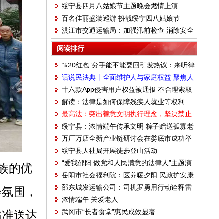
绥宁县四月八姑娘节主题晚会燃情上演
百名佳丽盛装巡游 扮靓绥宁四八姑娘节
洪江市交通运输局：加强汛前检查 消除安全
隐患
阅读排行
“520红包”分手能不能要回引发热议：来听律
话说民法典丨全面维护人与家庭权益 聚焦人
师怎么说
十六款App侵害用户权益被通报 不合理索取
格权编婚姻家庭编继承编
解读：法律是如何保障残疾人就业等权利
用户权限行为值得警惕
最高法：突出善意文明执行理念，坚决禁止
的？
绥宁县：浓情端午传承文明 粽子赠送孤寡老
乱查封
万厂万店全新产业链研讨会在娄底市成功举
人
绥宁县人社局开展徒步登山活动
办
“爱我邵阳 做党和人民满意的法律人”主题演
族的优
岳阳市社会福利院：医养暖夕阳 民政护安康
讲比赛
邵东城发运输公司：司机罗勇用行动诠释雷
会氛围，
浓情端午 关爱老人
锋精神
武冈市“长者食堂”惠民成效显著
精准送达