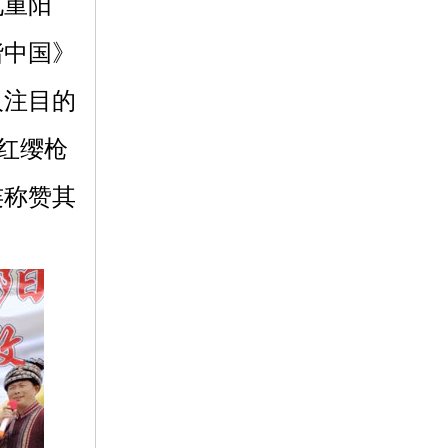
九重阳
谐中国》
人注目的
红缨枪
连称赞其