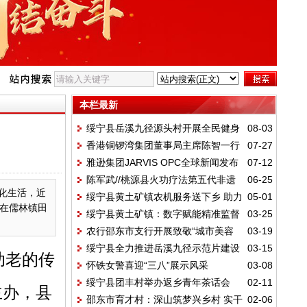
本栏最新
绥宁县岳溪九径源头村开展全民健身
08-03
香港铜锣湾集团董事局主席陈智一行
07-27
文体活动
雅逊集团JARVIS OPC全球新闻发布
07-12
赴宁乡紫龙湾开展交流座谈
陈军武//桃源县火功疗法第五代非遗
06-25
会在长沙举行
化生活，近
绥宁县黄土矿镇农机服务送下乡 助力
05-01
传承人
，在儒林镇田
绥宁县黄土矿镇：数字赋能精准监督
03-25
乡村振兴示范片建设
农行邵东市支行开展致敬“城市美容
03-19
筑牢镇村纪律防线
绥宁县全力推进岳溪九径示范片建设
03-15
师”慰问活动
助老的传
怀铁女警喜迎“三八”展示风采
03-08
探索多村协同振兴新路径
绥宁县团丰村举办返乡青年茶话会
02-11
主办，县
邵东市育才村：深山筑梦兴乡村 实干
02-06