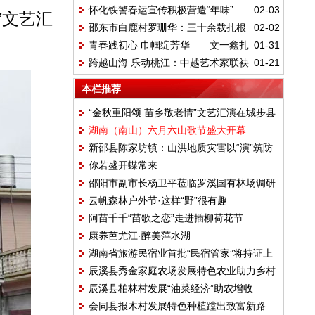
怀化铁警春运宣传积极营造“年味”
02-03
笃行向富途
”文艺汇
邵东市白鹿村罗珊华：三十余载扎根
02-02
青春践初心 巾帼绽芳华——文一鑫扎
01-31
白鹿 一片丹心守护红色
跨越山海 乐动桃江：中越艺术家联袂
01-21
根基层贡献青春力量
献艺谱新篇
本栏推荐
“金秋重阳颂 苗乡敬老情”文艺汇演在城步县
湖南（南山）六月六山歌节盛大开幕
田塘村上演
新邵县陈家坊镇：山洪地质灾害以“演”筑防
你若盛开蝶常来
邵阳市副市长杨卫平莅临罗溪国有林场调研
云帆森林户外节·这样“野”很有趣
工作
阿苗千千“苗歌之恋”走进插柳荷花节
康养芭尤江·醉美萍水湖
湖南省旅游民宿业首批“民宿管家”将持证上
辰溪县秀金家庭农场发展特色农业助力乡村
岗
辰溪县柏林村发展“油菜经济”助农增收
振兴
会同县报木村发展特色种植蹚出致富新路