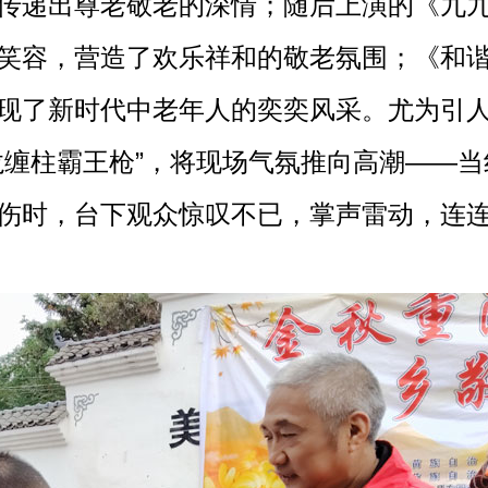
传递出尊老敬老的深情；随后上演的《九
笑容，营造了欢乐祥和的敬老氛围；《和
现了新时代中老年人的奕奕风采。尤为引
龙缠柱霸王枪”，将现场气氛推向高潮——当
伤时，台下观众惊叹不已，掌声雷动，连