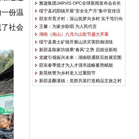
雅逊集团JARVIS OPC全球新闻发布会在长
的一份温
绥宁县武阳镇开展“安全生产月”集中宣传活
沙举行
邵东市育才村：深山筑梦兴乡村 实干笃行向
动
现了社会
王馨：为家乡歌唱 为人民代言
富途
湖南（南山）六月六山歌节盛大开幕
绥宁县黄土矿镇开展山洪灾害防御演练
新邵县陈家坊镇乘“春风”之势 启就业新程
党建引领振兴未来：湖南联通联百姓展宏图
邵东春季揽才为人才强市战略蓄势赋能
绘新程
新晃铁警为乡村老人过重阳节
新邵县酿溪镇：党群共策打造精品文旅之村