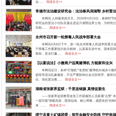
会......
阅读全文>>
常德市法治建设研究会：法治春风润湘鄂 乡村普
本网讯 人间最美四月天。2026年4月23日，春耕
研究会的普法小分队应邀走进这片湘鄂边界土地，为村民们
车刚......
阅读全文>>
永州市召开新一轮禁毒人民战争部署大会
本网讯4月8日下午，新一轮永州禁毒人民战争部署大
于禁毒工作重要指示批示精神，认真落实党中央、国务院
韧劲，坚决打赢......
阅读全文>>
【以案说法】小微商户远离赌博机 方能家和业兴
本网讯近日，各种“打烟机”“老虎机”赌博机向城乡
损毁等违法乱象频发，不仅严重影响社会治安秩序、败坏
任、强化普法教......
阅读全文>>
湖南省张家界监狱：千里送锦旗 真情促新生
——张家界监狱教育改造工作获服刑人员家属“点赞” 
一面写着“情暖高墙，恩情似海。耐心帮教，感恩有您”的
来，......
阅读全文>>
绥宁县黄土矿镇团委：筑牢金融安全防线 守护幸