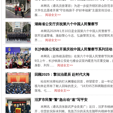
本网讯（通讯员曾署容）为进一步提升辖区群众防范非
大学生志愿者开展“守住钱袋子·护好幸福家”主题宣传活动
服......
阅读全文>>
湖南省公安厅庆祝第六个中国人民警察节
本网讯2026年1月10日是全国第六个中国人民警察节
筑牢忠诚警魂、激励警心斗志、弘扬警营文化、密切警民关
齐......
阅读全文>>
长沙铁路公安处开展庆祝中国人民警察节系列活动
本网讯（赵伟雄汤珺怡）在第六个中国人民警察节到
9日上午，长沙铁路公安处七楼会议室内暖意与庄重交融，
身影、列车......
阅读全文>>
回顾2025：擎法治星辰 赴时代大海
站在时光驿站的灯火阑珊处回首，仰望星空，这一年记
视与奔赴而有了耐人回味的意义。 “18天65万和两颗捂
落地。七......
阅读全文>>
汨罗市民警“警”急出动“速”写平安
本网讯（通讯员张新武尹业良黄广）近日，汨罗市桃
开，但货款实际未到账。焦急万分的吴先生随即向桃林寺