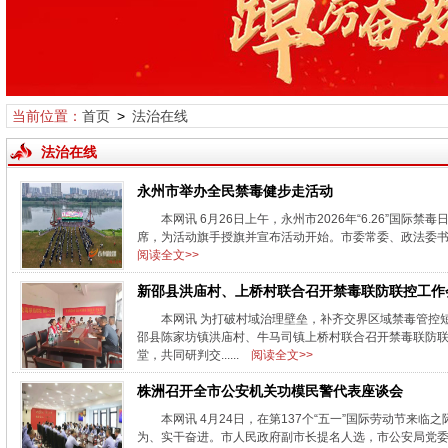
当前位置：
首页
>
法治在线
法治在线
永州市举办全民禁毒健步走活动
本网讯 6月26日上午，永州市2026年“6.26”国
席，为活动旗手授旗并宣布活动开始。市委常委、政法委书记
阅读全文>>
新邵县洪庙村、上桥村联合召开禁毒联防联控工作
本网讯 为打破村域治理壁垒，补齐交界区域禁毒管控
邵县陈家坊镇洪庙村、牛马司镇上桥村联合召开禁毒联防联
堂，共同研判交......
阅读全文>>
株洲召开全市公安机关功模民警代表座谈会
本网讯 4月24日，在第137个“五一”国际劳动节来
为、实干奋进。市人民政府副市长提名人选，市公安局党