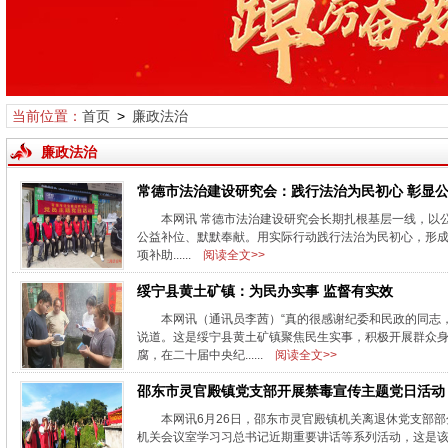
当前位置：
首页
>
廉政法治
廉政法治
常德市法治建设研究会：践行法治为民初心 彰显
本网讯 常德市法治建设研究会长期扎根基层一线，以
公益补位、默默奉献。用实际行动践行法治为民初心，形成
项补助......
阅读全文>>
绥宁县黄土矿镇：为民办实事 监督有实效
本网讯（通讯员李茜）“真的很感谢纪委和民政的同志
说道。这是绥宁县黄土矿镇聚焦民生实事，积极开展群众
腐，在二十届中央纪......
阅读全文>>
邵东市灵官殿镇党支部开展禁毒宣传主题党日活动
本网讯6月26日，邵东市灵官殿镇机关离退休党支部
机关会议室学习习总书记近期重要讲话等系列活动，这是该