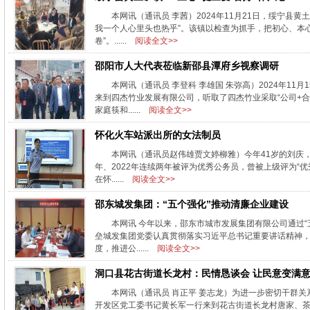
本网讯（通讯员 李茜）2024年11月21日，绥宁
我一个人心里头也热乎”。该镇以检查为抓手，把初心、本
卷”。......
阅读全文>>
邵阳市人大代表莅临新邵县潭府乡视察调研
本网讯（通讯员 李登科 李雄国 朱弥高）2024年1
来到四杰竹业发展有限公司，听取了四杰竹业采取“公司+合
家庭筷和......
阅读全文>>
怀化火车站派出所的女法制员
本网讯（通讯员赵伟雄贾文婷柳雅）今年41岁的刘庆，
年、2022年连续两年被评为优秀公务员，曾被上级评为“
在怀......
阅读全文>>
邵东城发集团：“五个强化”推动清廉企业建设
本网讯 今年以来，邵东市城市发展集团有限公司通过
垒城发集团党委认真贯彻落实习近平总书记重要讲话精神，切
度，推进公......
阅读全文>>
洞口县花古街道长龙村：民情恳谈会 让民意变满
本网讯（通讯员 肖正平 姜志龙）为进一步密切干群
开发区党工委书记黄长军一行来到花古街道长龙村唐家、