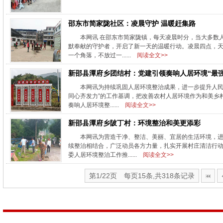
邵东市简家陇社区：凌晨守护 温暖赶集路
本网讯 在邵东市简家陇镇，每天凌晨时分，当大多数
默奉献的守护者，开启了新一天的温暖行动。凌晨四点，
一个角落，不放过一......
阅读全文>>
新邵县潭府乡团结村：党建引领奏响人居环境“最强
本网讯为持续巩固人居环境整治成果，进一步提升人民
同心齐发力”的工作基调，把改善农村人居环境作为和美乡
奏响人居环境整......
阅读全文>>
新邵县潭府乡陂丁村：环境整治和美更添彩
本网讯为营造干净、整洁、美丽、宜居的生活环境，
续整治相结合，广泛动员各方力量，扎实开展村庄清洁行
委人居环境整治工作推......
阅读全文>>
第1/22页 每页15条,共318条记录