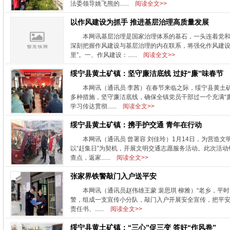
法委领导姚飞熊的......
阅读全文>>
以作风建设为抓手 推进基层治理高质量发展
本网讯基层治理是国家治理体系的基石，一头连着党
深刻把握作风建设与基层治理的内在联系，将强化作风建设
里”。一、作风建设：......
阅读全文>>
绥宁县黄土矿镇：坚守廉洁底线 过好“廉”味春节
本网讯（通讯员 李茜）在春节来临之际，绥宁县黄土
多种措施，坚守廉洁底线，确保全镇党员干部过一个充满“廉
学习传达贯彻......
阅读全文>>
绥宁县黄土矿镇：携手护交通 青年在行动
本网讯（通讯员 曾署容 刘佳玲）1月14日，为营
以“赶集日”为契机，开展文明交通志愿服务活动。此次活
查点，返家......
阅读全文>>
张家界铁警敲门入户送平安
本网讯（通讯员赵伟雄王蒙 裴思琪 柳雅）“老乡，平时
警，组成一支宣传小分队，敲门入户开展安全宣传，把平
责任书、......
阅读全文>>
绥宁县黄土矿镇：“三心”促三变 答好“作风卷”